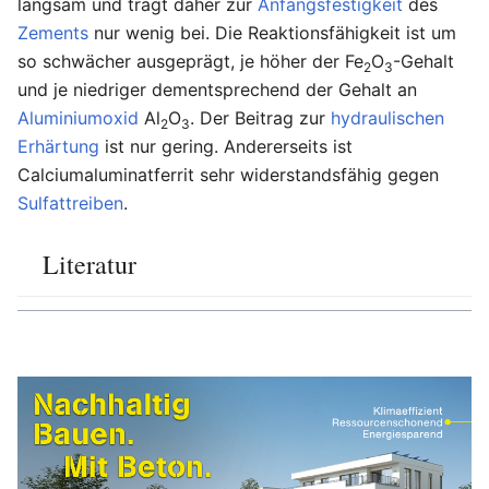
langsam und trägt daher zur
Anfangsfestigkeit
des
Zements
nur wenig bei. Die Reaktionsfähigkeit ist um
so schwächer ausgeprägt, je höher der Fe
O
-Gehalt
2
3
und je niedriger dementsprechend der Gehalt an
Aluminiumoxid
Al
O
. Der Beitrag zur
hydraulischen
2
3
Erhärtung
ist nur gering. Andererseits ist
Calciumaluminatferrit sehr widerstandsfähig gegen
Sulfattreiben
.
Literatur