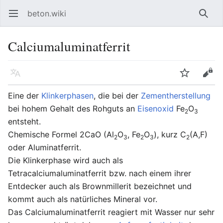
beton.wiki
Hauptmenü öffnen
Such
Calciumaluminatferrit
Sprache
Beobachten
Bearbeiten
Eine der
Klinkerphasen
, die bei der
Zementherstellung
bei hohem Gehalt des Rohguts an
Eisenoxid
Fe
O
2
3
entsteht.
Chemische Formel 2CaO (Al
O
, Fe
O
), kurz C
(A,F)
2
3
2
3
2
oder Aluminatferrit.
Die Klinkerphase wird auch als
Tetracalciumaluminatferrit bzw. nach einem ihrer
Entdecker auch als Brownmillerit bezeichnet und
kommt auch als natürliches Mineral vor.
Das Calciumaluminatferrit reagiert mit Wasser nur sehr