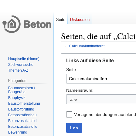
Seite
Diskussion
Seiten, die auf „Calc
←
Calciumaluminatferrit
Zur
Zur
Hauptseite (Home)
Links auf diese Seite
Navigation
Suche
Stichwortsuche
Seite:
springen
springen
Themen A-Z
Kategorien
Baumaschinen /
Namensraum:
Bauphysik
alle
Baustoffprüfung
Vorlageneinbindungen ausblen
Betonstraßenbau
‏‎Betonzusatzmittel
‏‎Betonzusatzstoffe
Los