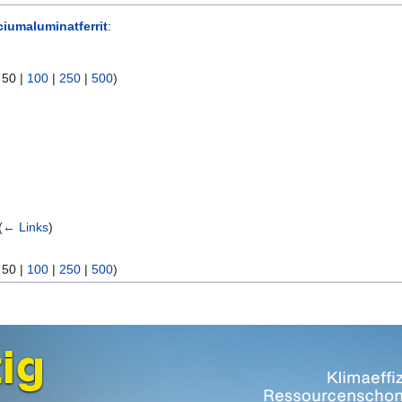
ciumaluminatferrit
:
|
50
|
100
|
250
|
500
)
(
← Links
)
|
50
|
100
|
250
|
500
)