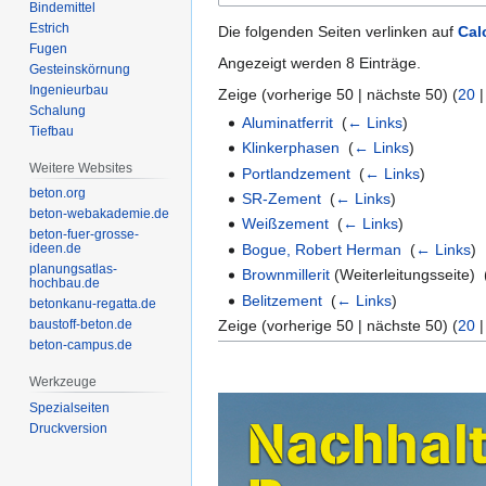
‏‎Estrich
Die folgenden Seiten verlinken auf
Cal
Angezeigt werden 8 Einträge.
Gesteinskörnung
Zeige (
vorherige 50
|
nächste 50
) (
20
Aluminatferrit
‎
(
← Links
)
‏‎Tiefbau
Klinkerphasen
‎
(
← Links
)
Weitere Websites
Portlandzement
‎
(
← Links
)
beton.org
SR-Zement
‎
(
← Links
)
beton-webakademie.de
Weißzement
‎
(
← Links
)
beton-fuer-grosse-
Bogue, Robert Herman
‎
(
← Links
)
ideen.de
planungsatlas-
Brownmillerit
(Weiterleitungsseite) ‎
hochbau.de
Belitzement
‎
(
← Links
)
betonkanu-regatta.de
Zeige (
vorherige 50
|
nächste 50
) (
20
baustoff-beton.de
beton-campus.de
Werkzeuge
Spezialseiten
Druckversion