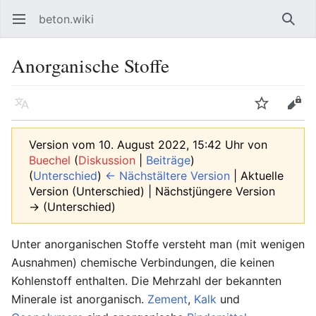
beton.wiki
Hauptmenü öffnen
Such
Anorganische Stoffe
Sprache
Beobachten
Bearbeiten
Version vom 10. August 2022, 15:42 Uhr von
Buechel
(
Diskussion
|
Beiträge
)
(
Unterschied
)
← Nächstältere Version
| Aktuelle
Version (Unterschied) | Nächstjüngere Version
→ (Unterschied)
Unter anorganischen Stoffe versteht man (mit wenigen
Ausnahmen) chemische Verbindungen, die keinen
Kohlenstoff enthalten. Die Mehrzahl der bekannten
Minerale ist anorganisch.
Zement
,
Kalk
und