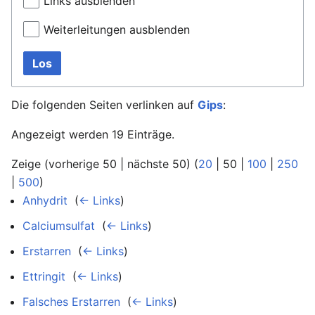
Links ausblenden
Weiterleitungen ausblenden
Los
Die folgenden Seiten verlinken auf
Gips
:
Angezeigt werden 19 Einträge.
Zeige (
vorherige 50
|
nächste 50
) (
20
|
50
|
100
|
250
|
500
)
Anhydrit
‎
(
← Links
)
Calciumsulfat
‎
(
← Links
)
Erstarren
‎
(
← Links
)
Ettringit
‎
(
← Links
)
Falsches Erstarren
‎
(
← Links
)