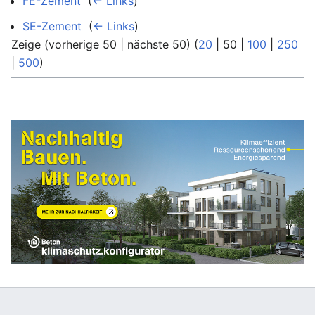
FE-Zement
‎
(
← Links
)
SE-Zement
‎
(
← Links
)
Zeige (
vorherige 50
|
nächste 50
) (
20
|
50
|
100
|
250
|
500
)