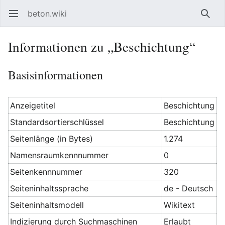
beton.wiki
Hauptmenü öffnen
Such
Informationen zu „Beschichtung“
Basisinformationen
Anzeigetitel
Beschichtung
Standardsortierschlüssel
Beschichtung
Seitenlänge (in Bytes)
1.274
Namensraumkennnummer
0
Seitenkennnummer
320
Seiteninhaltssprache
de - Deutsch
Seiteninhaltsmodell
Wikitext
Indizierung durch Suchmaschinen
Erlaubt