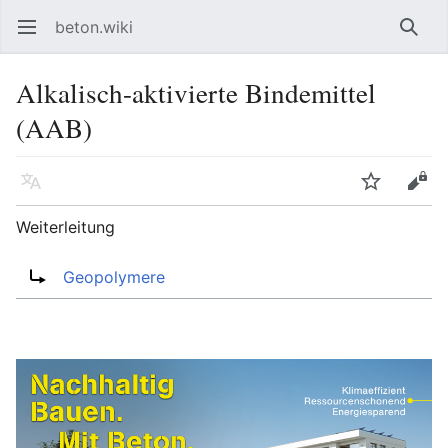
beton.wiki
Hauptmenü öffnen
Such
Alkalisch-aktivierte Bindemittel
(AAB)
Sprache
Beobachten
Bearbeiten
Weiterleitung
Weiterleitung nach:
Geopolymere